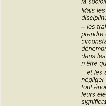
la sociol
Mais les
disciplin
– les tr
prendre 
circonst
dénombré
dans les
n’être q
– et les
négliger
tout éno
leurs él
signific