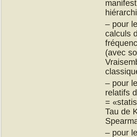
manifest
hiérarchi
– pour l
calculs 
fréquenc
(avec so
Vraisem
classiqu
– pour l
relatifs
= «stati
Tau de K
Spearma
– pour l