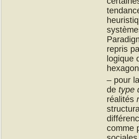
certaine
tendance
heuristi
systèmes
Paradig
repris p
logique 
hexagon
– pour l
de
type 
réalités
structur
différen
comme pa
sociales