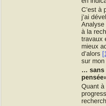
en indic
C’est à 
j’ai dév
Analyse 
à la rec
travaux 
mieux a
d’alors
[
sur mon 
… sans 
pensée
Quant à 
progress
recherch