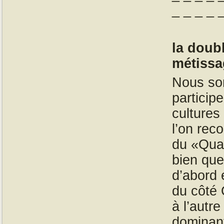
_ _ _ _ 
la doub
métissa
Nous so
partici
culture
l’on rec
du «Quan
bien que
d’abord 
du côté 
à l’autr
dominant