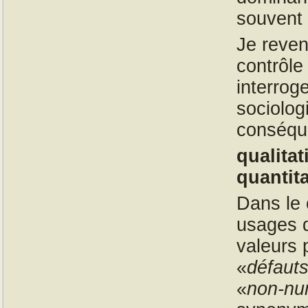
souvent 
Je reven
contrôle
interrog
sociologi
conséque
qualita
quantita
Dans le 
usages d
valeurs 
«
défaut
«
non-nu