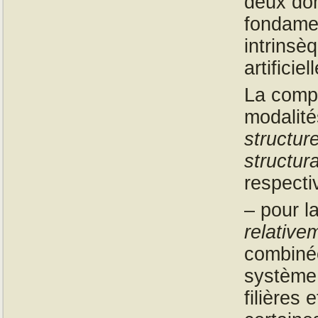
deux do
fondamen
intrinsè
artificie
La compl
modalité
structure
structur
respect
– pour la
relativ
combin
système 
filières