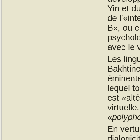
Yin et d
de l’«in
B», ou e
psycholo
avec le 
Les ling
Bakhtine
éminent
lequel t
est «alt
virtuell
«polyph
En vertu
dialogic