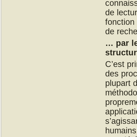
connais
de lectu
fonction
de reche
… par le
structu
C’est pr
des pro
plupart 
méthodol
propreme
applicat
s’agissa
humains 