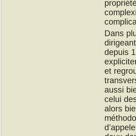
propriét
complexi
complica
Dans plu
dirigean
depuis 1
explicit
et regro
transver
aussi bi
celui de
alors b
méthodol
d’appeler