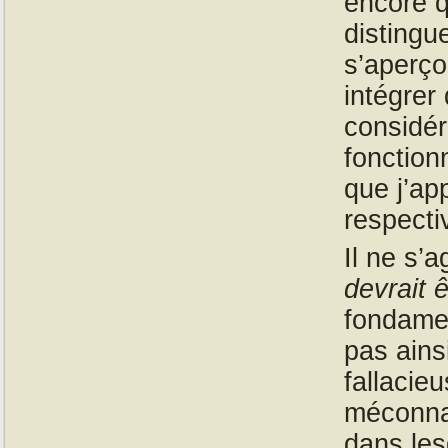
encore q
distingu
s’aperço
intégrer
considér
fonctio
que j’ap
respecti
Il ne s’
devrait ê
fondamen
pas ainsi
fallacie
méconnai
dans les