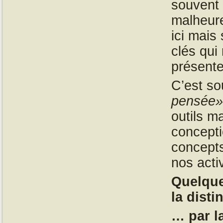
souvent 
malheure
ici mais
clés qui
présent
C’est so
pensée»
outils m
concept
concepts
nos activ
Quelque
la dist
… par l