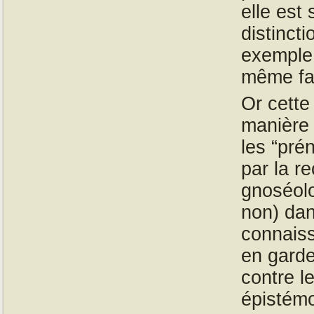
elle est
distinct
exemple 
même fa
Or cette
manière d
les “pré
par la r
gnoséolo
non) dan
connaiss
en gard
contre l
épistémo