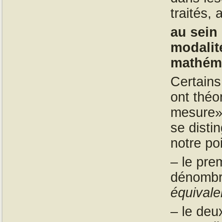
traités, 
au sein 
modalit
mathém
Certains
ont théo
mesure
se disti
notre po
– le pre
dénombr
équival
– le deu