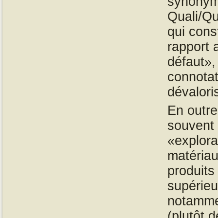
synonyme
Quali/Qu
qui cons
rapport 
défaut»
connotat
dévalori
En outre
souvent
«explorat
matériau
produits
supérieu
notammen
(plutôt 