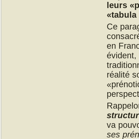
leurs «p
«tabula
Ce parag
consacré
en Franc
évident,
traditio
réalité 
«prénot
perspect
Rappelon
structu
va pouvo
ses prén