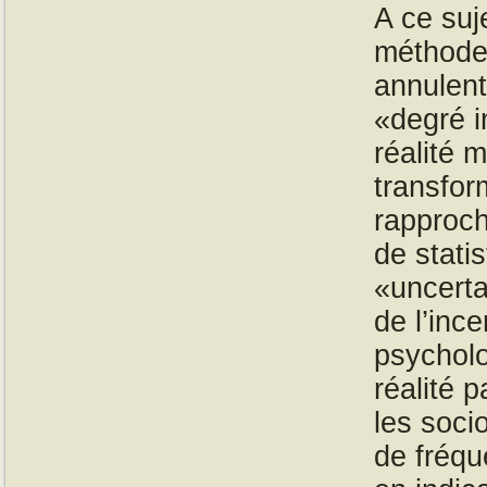
A ce suje
méthodes
annulent,
«degré i
réalité 
transfor
rapproc
de stati
«uncerta
de l’inc
psycholo
réalité 
les soci
de fréqu