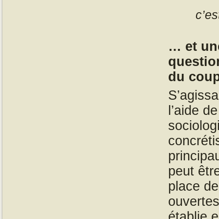
c’es
… et un
questio
du coup
S’agissa
l’aide d
sociolog
concréti
principa
peut êtr
place de
ouvertes
établie 