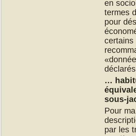
en socio
termes d
pour dés
économét
certains
recomman
«donnée
déclarés
… habit
équival
sous-jac
Pour ma 
descript
par les 