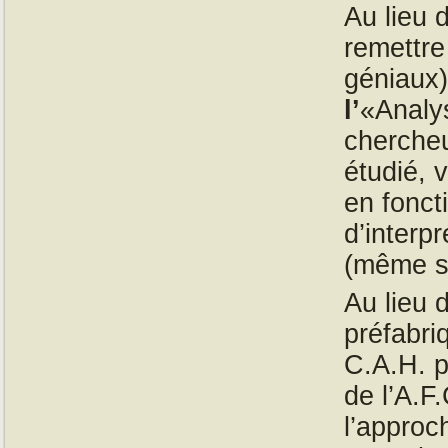
Au lieu d
remettre
géniaux
l’
«Analys
chercheu
étudié, 
en fonct
d’interpr
(même s’
Au lieu d
préfabri
C.A.H. p
de l’A.F.
l’approch