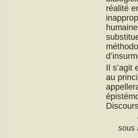
réalité 
inapprop
humaines
substitu
méthodol
d’insurm
Il s’agi
au princ
appeller
épistémo
Discours
sous 