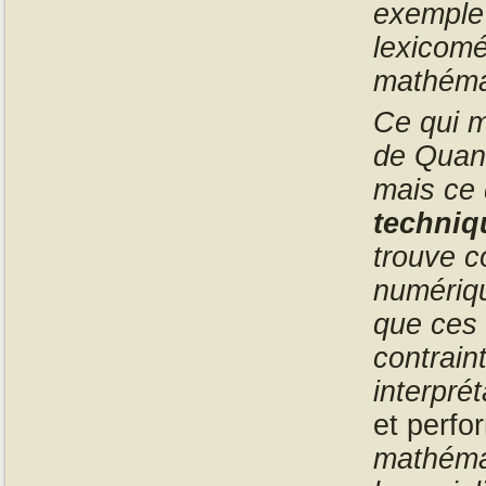
exemple 
lexicomé
mathéma
Ce qui m
de Quant
mais ce 
techniq
trouve c
numériqu
que ces
contrain
interprét
et perfo
mathémat