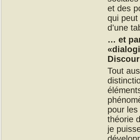
et des p
qui peut
d’une ta
… et par
«dialog
Discour
Tout aus
distincti
éléments
phénomè
pour les
théorie 
je puiss
développ