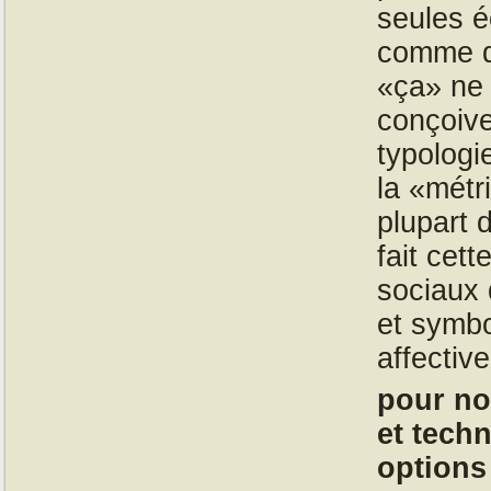
seules é
comme da
«ça» ne
conçoive
typologi
la «métr
plupart 
fait cet
sociaux 
et symbo
affectiv
pour no
et tech
options