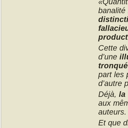
«Quantit
banalité
distinct
fallacie
product
Cette di
d’une
il
tronqué
part les
d’autre 
Déjà,
la
aux même
auteurs.
Et que d