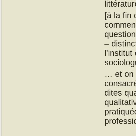
littératu
[à la fi
commenta
question
– distinc
l’instit
sociolo
… et on 
consacr
dites qu
qualitat
pratiqué
professi
_ _ _ _ _