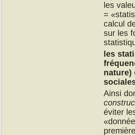
les vale
= «stati
calcul d
sur les 
statisti
les sta
fréquen
nature)
sociales
Ainsi don
construc
éviter l
«données
première