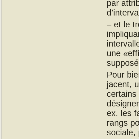
par attr
d’interva
– et le 
impliqua
interval
une «eff
supposée
Pour bie
jacent, 
certains
désigner
ex. les 
rangs po
sociale,