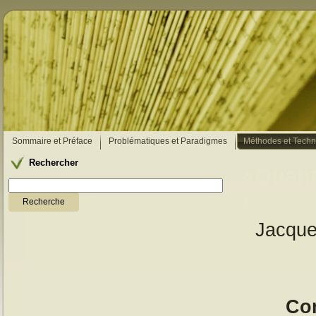
Sommaire et Préface
Problématiques et Paradigmes
Méthodes et Techn
Rechercher
«Quanti
!
Jacque
Co