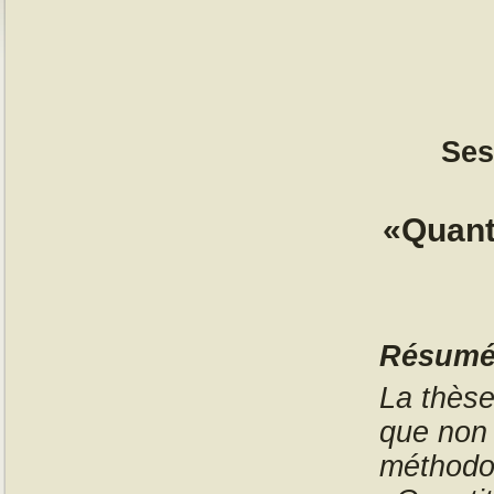
Ses
«Quanti
Résum
La thèse
que non
méthodol