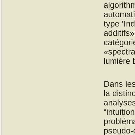
algorith
automati
type ‘In
additifs
catégori
«spectra
lumière 
Dans les
la disti
analyses
“intuitio
probléma
pseudo-é