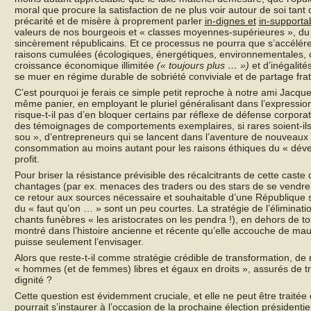
moral que procure la satisfaction de ne plus voir autour de soi tan
précarité et de misère à proprement parler
in-dignes et
in-supporta
valeurs de nos bourgeois et « classes moyennes-supérieures », du
sincèrement républicains. Et ce processus ne pourra que s’accélérer 
raisons cumulées (écologiques, énergétiques, environnementales, c
croissance économique illimitée
(« toujours plus … »)
et d’inégalité
se muer en régime durable de sobriété conviviale et de partage frat
C’est pourquoi je ferais ce simple petit reproche à notre ami Jacque
même panier, en employant le pluriel généralisant dans l’expression
risque-t-il pas d’en bloquer certains par réflexe de défense corpora
des témoignages de comportements exemplaires, si rares soient-ils,
sou », d’entrepreneurs qui se lancent dans l’aventure de nouveaux
consommation au moins autant pour les raisons éthiques du « dével
profit.
Pour briser la résistance prévisible des récalcitrants de cette caste 
chantages (par ex. menaces des traders ou des stars de se vendre a
ce retour aux sources nécessaire et souhaitable d’une République s
du « faut qu’on … » sont un peu courtes. La stratégie de l’éliminati
chants funèbres « les aristocrates on les pendra !), en dehors de t
montré dans l’histoire ancienne et récente qu’elle accouche de mau
puisse seulement l’envisager.
Alors que reste-t-il comme stratégie crédible de transformation, de
« hommes (et de femmes) libres et égaux en droits », assurés de tr
dignité ?
Cette question est évidemment cruciale, et elle ne peut être traitée 
pourrait s’instaurer à l’occasion de la prochaine élection présidentie