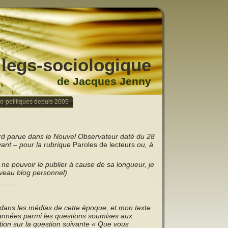
legs-sociologique
de Jacques Jenny
io-politiques depuis 2005
iard parue dans le Nouvel Observateur daté du 28
vant – pour la rubrique
Paroles de lecteurs
ou, à
ne pouvoir le publier à cause de sa longueur, je
veau blog personnel)
———
dans les médias de cette époque, et mon texte
s années parmi les questions soumises aux
tion sur la question suivante
« Que vous