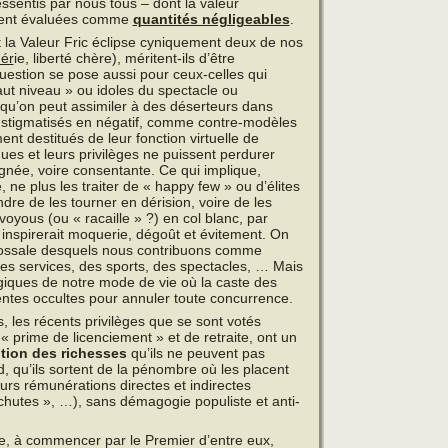
ressentis par nous tous – dont la valeur
itement évaluées comme
quantités négligeables
.
t la Valeur Fric éclipse cyniquement deux de nos
ér
ie, liberté chère), méritent-ils d’être
stion se pose aussi pour ceux-celles qui
aut niveau » ou idoles du spectacle ou
 qu’on peut assimiler à des déserteurs dans
e stigmatisés en négatif, comme contre-modèles
ent destitués de leur fonction virtuelle de
ues et leurs privilèges ne puissent perdurer
ignée, voire consentante. Ce qui implique,
 ne plus les traiter de « happy few » ou d’élites
indre de les tourner en dérision, voire de les
oyous (ou « racaille » ?) en col blanc, par
 inspirerait moquerie, dégoût et évitement. On
olossale desquels nous contribuons comme
es services, des sports, des spectacles, … Mais
giques de notre mode de vie où la caste des
entes occultes pour annuler toute concurrence.
 les récents privilèges que se sont votés
prime de licenciement » et de retraite, ont un
tion des richesses
qu’ils ne peuvent pas
, qu’ils sortent de la pénombre où les placent
eurs rémunérations directes et indirectes
achutes », …), sans démagogie populiste et anti-
ue, à commencer par le Premier d’entre eux,