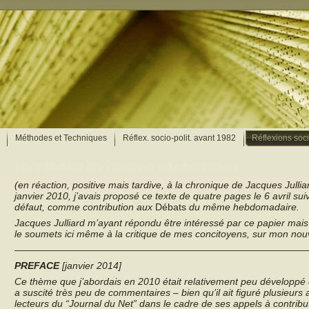
Méthodes et Techniques
Réflex. socio-polit. avant 1982
Réflexions soc
pour limiter les revenus « kolossaux »
(en réaction, positive mais tardive, à la chronique de Jacques Jull
janvier 2010, j’avais proposé ce texte de quatre pages le 6 avril sui
défaut, comme contribution aux
Débats
du même hebdomadaire.
Jacques Julliard m’ayant répondu être intéressé par ce papier mais 
le soumets ici même à la critique de mes concitoyens, sur mon nou
——————————————————————————————
PREFACE
[janvier 2014]
Ce thème que j’abordais en 2010 était relativement peu développé 
a suscité très peu de commentaires – bien qu’il ait figuré plusieur
lecteurs du “Journal du Net” dans le cadre de ses appels à contribu