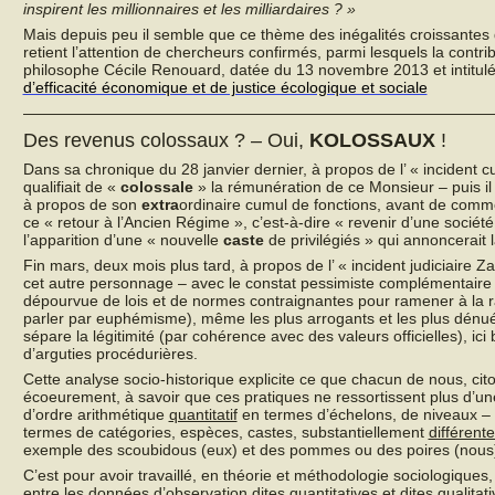
inspirent les millionnaires et les milliardaires ? »
Mais depuis peu il semble que ce thème des inégalités croissante
retient l’attention de chercheurs confirmés, parmi lesquels la contr
philosophe Cécile Renouard, datée du 13 novembre 2013 et intitul
d’efficacité économique et de justice écologique et sociale
——————————————————————————————
Des revenus colossaux ? – Oui,
KOLOSSAUX
!
Dans sa chronique du 28 janvier dernier, à propos de l’ « incident 
qualifiait de «
colossale
» la rémunération de ce Monsieur – puis il 
à propos de son
extra
ordinaire cumul de fonctions, avant de commen
ce « retour à l’Ancien Régime », c’est-à-dire « revenir d’une socié
l’apparition d’une « nouvelle
caste
de privilégiés » qui annoncerait l
Fin mars, deux mois plus tard, à propos de l’ « incident judiciaire
cet autre personnage – avec le constat pessimiste complémentaire q
dépourvue de lois et de normes contraignantes pour ramener à la rai
parler par euphémisme), même les plus arrogants et les plus dénués
sépare la légitimité (par cohérence avec des valeurs officielles), ici
d’arguties procédurières.
Cette analyse socio-historique explicite ce que chacun de nous, cit
écoeurement, à savoir que ces pratiques ne ressortissent plus d’une
d’ordre arithmétique
quantitatif
en termes d’échelons, de niveaux –
termes de catégories, espèces, castes, substantiellement
différent
exemple des scoubidous (eux) et des pommes ou des poires (nous
C’est pour avoir travaillé, en théorie et méthodologie sociologique
entre les données d’observation dites quantitatives et dites qualitat