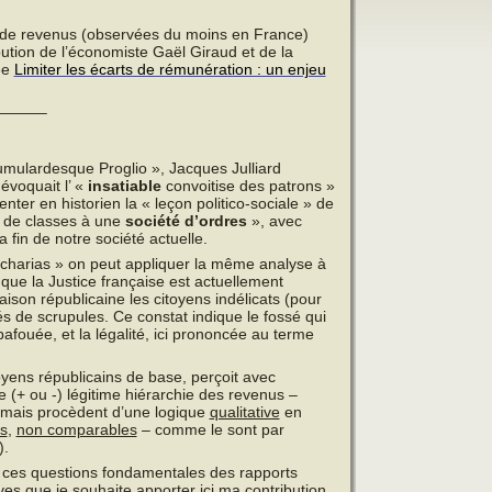
s de revenus (observées du moins en France)
ibution de l’économiste Gaël Giraud et de la
ée
Limiter les écarts de rémunération : un enjeu
———–
cumulardesque Proglio », Jacques Julliard
évoquait l’ «
insatiable
convoitise des patrons »
ter en historien la « leçon politico-sociale » de
té de classes à une
société d’ordres
», avec
a fin de notre société actuelle.
 Zacharias » on peut appliquer la même analyse à
ue la Justice française est actuellement
son républicaine les citoyens indélicats (pour
 de scrupules. Ce constat indique le fossé qui
 bafouée, et la légalité, ici prononcée au terme
oyens républicains de base, perçoit avec
 (+ ou -) légitime hiérarchie des revenus –
 mais procèdent d’une logique
qualitative
en
es
,
non comparables
– comme le sont par
).
s, ces questions fondamentales des rapports
ives que je souhaite apporter ici ma contribution