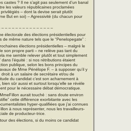
s castes ? Il ne s’agit pas seulement d’un banal
 entre les valeurs républicaines proclamées
 privilégiés – dont la devise serait plutôt
mme But en soi) – Agressivité (du chacun pour
 – – – – – – – – – – – – – – –
e électorale des élections présidentielles pour
es de même nature tels que le “Penelopegate” :
ochaines élections présidentielles – malgré le
de son propre parti – ne relève pas tant du
ela me semble relever plutôt et tout simplement
” dans l’équité : si nos rétributions étaient
ion publique, selon les bons principes du
 travaux de Mme Pénélope F. – à supposer qu’il y
 droit à un salaire de secrétaire et/ou de
ttitude du candidat c’est son acharnement à
 bien sûr aussi et surtout lorsqu’elle se révèle
ment pour le nécessaire débat démocratique.
 MmeFillon aurait touché : sans doute environ
tifie” cette différence exorbitante avec les
ocumentalistes hyper-qualifiées que j’ai connues
llon à nous représenter, nous les travailleurs-
iale de producteur-trice.
tour des élections, si du moins ce candidat