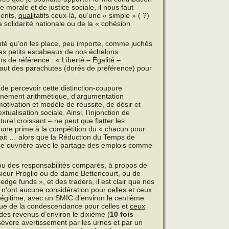
 morale et de justice sociale, il nous faut
ments,
quali
tatifs ceux-là, qu’une « simple » ( ?)
 solidarité nationale ou de la « cohésion
té qu’on les place, peu importe, comme juchés
les petits escabeaux de nos échelons
s de référence : « Liberté – Égalité –
ur faut des parachutes (dorés de préférence) pour
de percevoir cette distinction-coupure
nement arithmétique, d’argumentation
otivation et modèle de réussite, de désir et
tualisation sociale. Ainsi, l’injonction de
rel croissant – ne peut que flatter les
 une prime à la compétition du « chacun pour
sait … alors que la Réduction du Temps de
lasse ouvrière avec le partage des emplois comme
ts ou des responsabilités comparés, à propos de
e sieur Proglio ou de dame Bettencourt, ou de
ge funds », et des traders, il est clair que nos
s, n’ont aucune considération pour
celles
et ceux
légitime, avec un SMIC d’environ le centième
 que de la condescendance pour celles et
ceux
des revenus d’environ le dixième (
10 fois
évère avertissement par les urnes et par un