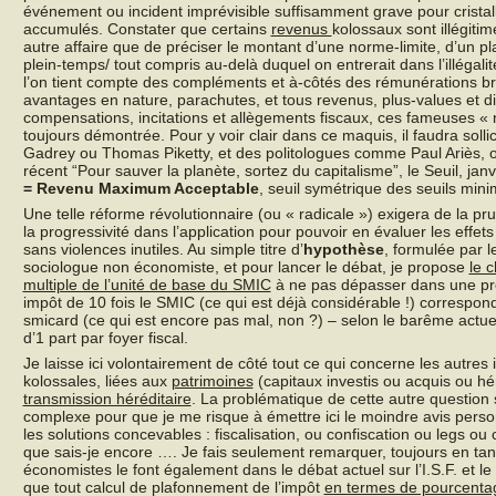
événement ou incident imprévisible suffisamment grave pour crist
accumulés. Constater que certains
revenus
kolossaux sont illégiti
autre affaire que de préciser le montant d’une norme-limite, d’un pl
plein-temps/ tout compris au-delà duquel on entrerait dans l’illégali
l’on tient compte des compléments et à-côtés des rémunérations br
avantages en nature, parachutes, et tous revenus, plus-values et d
compensations, incitations et allègements fiscaux, ces fameuses « ni
toujours démontrée. Pour y voir clair dans ce maquis, il faudra sol
Gadrey ou Thomas Piketty, et des politologues comme Paul Ariès, 
récent “Pour sauver la planète, sortez du capitalisme”, le Seuil, jan
= Revenu Maximum Acceptable
, seuil symétrique des seuils mini
Une telle réforme révolutionnaire (ou « radicale ») exigera de la pr
la progressivité dans l’application pour pouvoir en évaluer les effet
sans violences inutiles. Au simple titre d’
hypothèse
, formulée par l
sociologue non économiste, et pour lancer le débat, je propose
le c
multiple de l’unité de base du SMIC
à ne pas dépasser dans une pre
impôt de 10 fois le SMIC (ce qui est déjà considérable !) correspond
smicard (ce qui est encore pas mal, non ?) – selon le barême actuel
d’1 part par foyer fiscal.
Je laisse ici volontairement de côté tout ce qui concerne les autres in
kolossales, liées aux
patrimoines
(capitaux investis ou acquis ou hér
transmission héréditaire
. La problématique de cette autre question 
complexe pour que je me risque à émettre ici le moindre avis person
les solutions concevables : fiscalisation, ou confiscation ou legs ou
que sais-je encore …. Je fais seulement remarquer, toujours en 
économistes le font également dans le débat actuel sur l’I.S.F. et l
que tout calcul de plafonnement de l’impôt
en termes de pourcentag