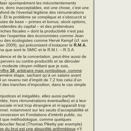
alliser spontanément les mécontentements
mes, donc inacceptables, est une chose, c’est une
afond de l’éventail légitime des rémunérations
té. Et le problème se complique et s’obscurcit si
utes de base – primes et bonus, stock options,
ividendes du capital – et des prétendues
ches fiscales » dont la productivité n’est pas
liciter l’expertise des économistes comme Jean
ou des écologistes comme Hervé Kempf (cf. son
vier 2009), qui préconisent d’instaurer le
R.M.A.
ma que sont le SMIC et le R.M.I. – R.S.A.
udence et de la concertation, peut-être aussi de
s pervers ou contre-productifs et se dérouler
e modeste citoyen militant que je suis,
hiffre
10
, arbitraire mais symbolique, comme
mière étape, sachant qu’à un salaire avant
 un revenu net d’impôt de 7,2 fois celui d’un
 des tranches d’imposition, dans le cas simple
justices et inégalités, elles aussi parfois
ités, hors rémunérations éventuelles) et à leur
sociale m’est trop étrangère et m’apparaît trop
nel, notamment sur les seuils d’acceptabilité et
 conversion en Fondations d’intérêt public, ou
tant que méthodologue, comme quelques
e bouclier fiscal (Thomas Piketty par exemple)
e du brut est une absurdité arithmétique
s’il