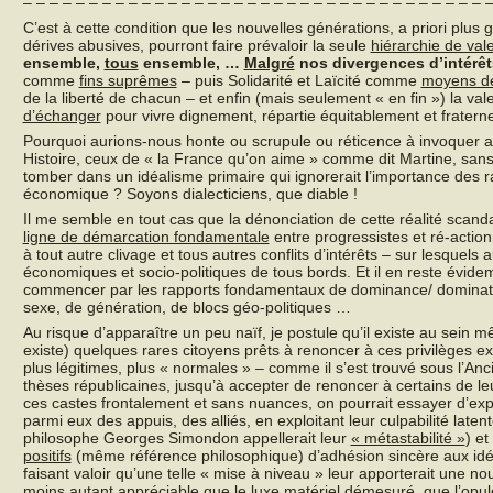
– – – – – – – – – – – – – – – – – – – – – – – – – – – – – – – – – – – –
C’est à cette condition que les nouvelles générations, a priori plu
dérives abusives, pourront faire prévaloir la seule
hiérarchie de val
ensemble,
tous
ensemble, …
Malgré
nos divergences d’intérêt
comme
fins suprêmes
– puis Solidarité et Laïcité comme
moyens de
de la liberté de chacun – et enfin (mais seulement « en fin ») la 
d’échanger
pour vivre dignement, répartie équitablement et fratern
Pourquoi aurions-nous honte ou scrupule ou réticence à invoquer ai
Histoire, ceux de « la France qu’on aime » comme dit Martine, sans
tomber dans un idéalisme primaire qui ignorerait l’importance des ra
économique ? Soyons dialecticiens, que diable !
Il me semble en tout cas que la dénonciation de cette réalité scand
ligne de démarcation fondamentale
entre progressistes et ré-action
à tout autre clivage et tous autres conflits d’intérêts – sur lesquels 
économiques et socio-politiques de tous bords. Et il en reste évide
commencer par les rapports fondamentaux de dominance/ domination
sexe, de génération, de blocs géo-politiques …
Au risque d’apparaître un peu naïf, je postule qu’il existe au sein mê
existe) quelques rares citoyens prêts à renoncer à ces privilèges 
plus légitimes, plus « normales » – comme il s’est trouvé sous l’An
thèses républicaines, jusqu’à accepter de renoncer à certains de leu
ces castes frontalement et sans nuances, on pourrait essayer d’expl
parmi eux des appuis, des alliés, en exploitant leur culpabilité late
philosophe Georges Simondon appellerait leur
« métastabilité »
) et
positifs
(même référence philosophique) d’adhésion sincère aux id
faisant valoir qu’une telle « mise à niveau » leur apporterait une no
moins autant appréciable que le luxe matériel démesuré, que l’opule