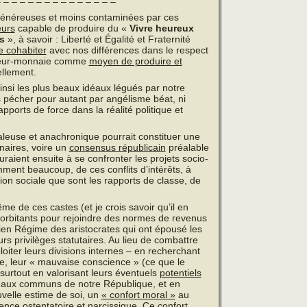
 – – – – – – – – – – – – – –
s généreuses et moins contaminées par ces
eurs
capable de produire du «
Vivre heureux
s
», à savoir : Liberté et Égalité et Fraternité
 cohabiter
avec nos différences dans le respect
valeur-monnaie comme
moyen de produire et
ellement.
nsi les plus beaux idéaux légués par notre
 pécher pour autant par angélisme béat, ni
pports de force dans la réalité politique et
aleuse et anachronique pourrait constituer une
naires, voire un
consensus républicain
préalable
auraient ensuite à se confronter les projets socio-
mment beaucoup, de ces conflits d’intérêts, à
 sociale que sont les rapports de classe, de
me de ces castes (et je crois savoir qu’il en
exorbitants pour rejoindre des normes de revenus
cien Régime des aristocrates qui ont épousé les
rs privilèges statutaires. Au lieu de combattre
oiter leurs divisions internes – en recherchant
nte, leur « mauvaise conscience » (ce que le
 surtout en valorisant leurs éventuels
potentiels
éaux communs de notre République, et en
uvelle estime de soi, un
« confort moral »
au
nce ostentatoire et narcissique. Ce confort