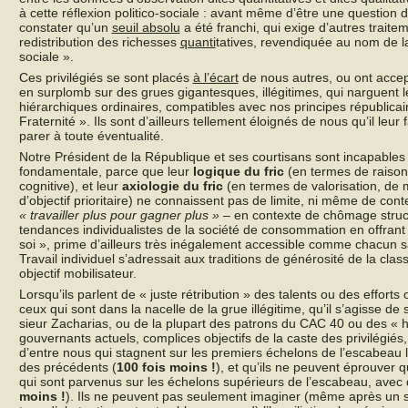
à cette réflexion politico-sociale : avant même d’être une question de
constater qu’un
seuil absolu
a été franchi, qui exige d’autres traite
redistribution des richesses
quanti
tatives, revendiquée au nom de la
sociale ».
Ces privilégiés se sont placés
à l’écart
de nous autres, ou ont accep
en surplomb sur des grues gigantesques, illégitimes, qui narguent 
hiérarchiques ordinaires, compatibles avec nos principes républicain
Fraternité ». Ils sont d’ailleurs tellement éloignés de nous qu’il le
parer à toute éventualité.
Notre Président de la République et ses courtisans sont incapables 
fondamentale, parce que leur
logique du fric
(en termes de raison
cognitive), et leur
axiologie du fric
(en termes de valorisation, de m
d’objectif prioritaire) ne connaissent pas de limite, ni même de contex
« travailler plus pour gagner plus »
– en contexte de chômage structu
tendances individualistes de la société de consommation en offrant
soi », prime d’ailleurs très inégalement accessible comme chacun 
Travail individuel s’adressait aux traditions de générosité de la c
objectif mobilisateur.
Lorsqu’ils parlent de « juste rétribution » des talents ou des effor
ceux qui sont dans la nacelle de la grue illégitime, qu’il s’agisse d
sieur Zacharias, ou de la plupart des patrons du CAC 40 ou des « hed
gouvernants actuels, complices objectifs de la caste des privilégié
d’entre nous qui stagnent sur les premiers échelons de l’escabeau 
des précédents (
100 fois moins !
), et qu’ils ne peuvent éprouver
qui sont parvenus sur les échelons supérieurs de l’escabeau, avec 
moins !
). Ils ne peuvent pas seulement imaginer (même après un s