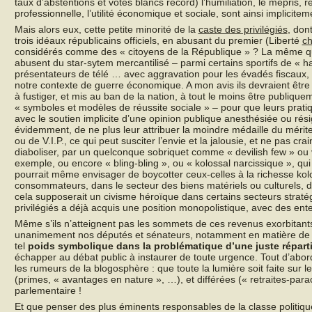
taux d’abstentions et votes blancs record) l’humiliation, le mépris, 
professionnelle, l’utilité économique et sociale, sont ainsi implic
Mais alors eux, cette petite minorité de la
caste des privilégiés
, don
trois idéaux républicains officiels, en abusant du premier (Liberté
ch
considérés comme des « citoyens de la République » ? La même que
abusent du star-sytem mercantilisé – parmi certains sportifs de « h
présentateurs de télé … avec aggravation pour les évadés fiscaux,
notre contexte de guerre économique. A mon avis ils devraient êtr
à fustiger, et mis au ban de la nation, à tout le moins être publiquem
« symboles et modèles de réussite sociale » – pour que leurs pratiq
avec le soutien implicite d’une opinion publique anesthésiée ou rés
évidemment, de ne plus leur attribuer la moindre médaille du mérite,
ou de V.I.P., ce qui peut susciter l’envie et la jalousie, et ne pas cra
diaboliser, par un quelconque sobriquet comme « devilish few » ou v
exemple, ou encore « bling-bling », ou « kolossal narcissique », qui
pourrait même envisager de boycotter ceux-celles à la richesse k
consommateurs, dans le secteur des biens matériels ou culturels, d
cela supposerait un civisme héroïque dans certains secteurs straté
privilégiés a déjà acquis une position monopolistique, avec des ent
Même s’ils n’atteignent pas les sommets de ces revenus exorbitants,
unanimement nos députés et sénateurs, notamment en matière de « 
tel
poids symbolique dans la problématique d’une juste réparti
échapper au débat public à instaurer de toute urgence. Tout d’abord
les rumeurs de la blogosphère : que toute la lumière soit faite sur l
(primes, « avantages en nature », …), et différées (« retraites-par
parlementaire !
Et que penser des plus éminents responsables de la classe politiq