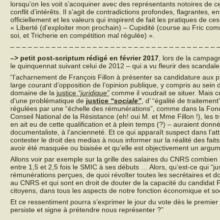
lorsqu’on les voit s’acoquiner avec des représentants notoires de ce
conflit d’intérêts. Il s’agit de contradictions profondes, flagrantes,
officiellement et les valeurs qui inspirent de fait les pratiques de ces
« Liberté (d’exploiter mon prochain) – Cupidité (course au Fric co
soi, et Tricherie en compétition mal régulée) ».
– – – – – – – – – – – – – – – – – – – – – – – – – – – – – – – – – – – –
–>
petit post-scriptum rédigé en février 2017
, lors de la campagn
le quinquennat suivant celui de 2012 – qui a vu fleurir des scandal
“l’acharnement de François Fillon à présenter sa candidature aux pr
large courant d’opposition de l’opinion publique, y compris au sein 
domaine de la
justice
“juridique”
comme il voudrait se situer. Mais c
d’une problématique de
justice
“sociale”
, d’ “égalité de traitement
régulées par une “échelle des rémunérations”, comme dans la Fonct
Conseil National de la Résistance (eh! oui M. et Mme Fillon !), les
en ait eu de cette qualification et à plein temps (?) – auraient donné
documentaliste, à l’ancienneté. Et ce qui apparaît suspect dans l’a
contester le droit des medias à nous informer sur la réalité des faits,
avoir été masquée ou biaisée et qu’elle est objectivement un argu
Allons voir par exemple sur la grille des salaires du CNRS combien
entre 1,5 et 2,5 fois le SMIC à ses débuts … Alors, qu’est-ce qui “jus
rémunérations perçues, de quoi révolter toutes les secrétaires et d
au CNRS et qui sont en droit de douter de la capacité du candidat Fi
citoyens, dans tous les aspects de notre fonction économique et soc
Et ce ressentiment pourra s’exprimer le jour du vote dès le premier 
persiste et signe à prétendre nous représenter ?”