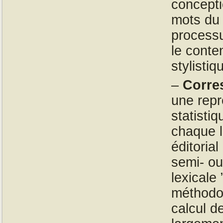
concepti
mots du 
processu
le conte
stylisti
–
Corre
une repr
statisti
chaque l
éditoria
semi- ou
lexicale
méthodol
calcul d