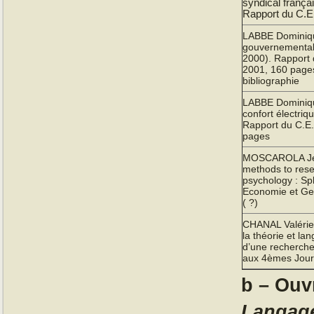
syndical franç
Rapport du C.E.
LABBE Dominiqu
gouvernemental
2000). Rapport 
2001, 160 pages
bibliographie
LABBE Dominiqu
confort électriq
Rapport du C.E.
pages
MOSCAROLA Jean,
methods to rese
psychology : Sp
Economie et Ges
( ?)
CHANAL Valéri
la théorie et lan
d’une recherche
aux 4èmes Jour
b – Ouv
Langag