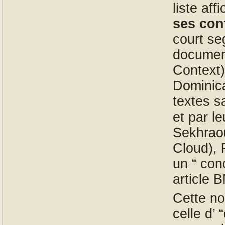
liste af
ses con
court se
document
Context)
Dominica
textes s
et par l
Sekhraou
Cloud), 
un “ con
article 
Cette no
celle d’