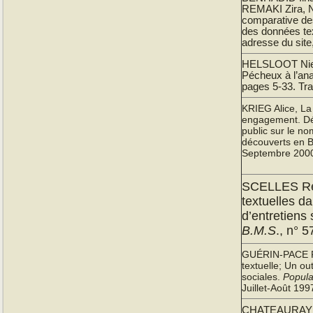
REMAKI Zira, 
comparative des
des données te
adresse du site,
HELSLOOT Niels
Pécheux à l’ana
pages 5-33. Tr
KRIEG Alice, L
engagement. Dé
public sur le n
découverts en 
Septembre 2000
SCELLES Rég
textuelles d
d’entretiens
B.M.S
., n° 
GUÉRIN-PACE Fr
textuelle; Un ou
sociales.
Popula
Juillet-Août 19
CHATEAURAYNAU