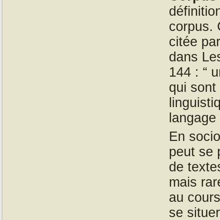
définiti
corpus. 
citée pa
dans Les
144 : “ 
qui sont
linguisti
langage 
En socio
peut se 
de texte
mais rar
au cours
se situer