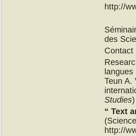
http://w
Séminair
des Scie
Contact 
Research
langues 
Teun A. 
internat
Studies
)
“ Text 
(Science
http://w