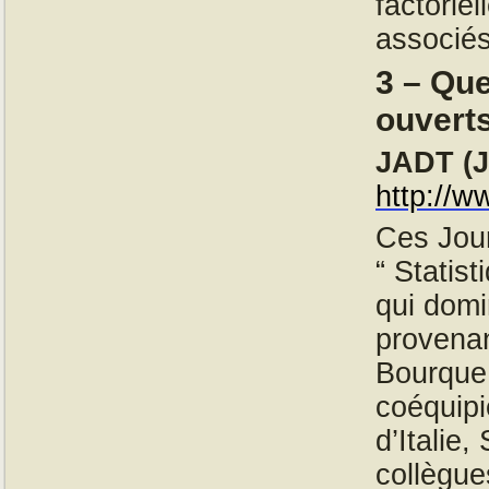
factoriel
associé
3 – Qu
ouvert
JADT (J
http://w
Ces Jour
“ Statis
qui domi
provenan
Bourque 
coéquipi
d’Italie
collègue