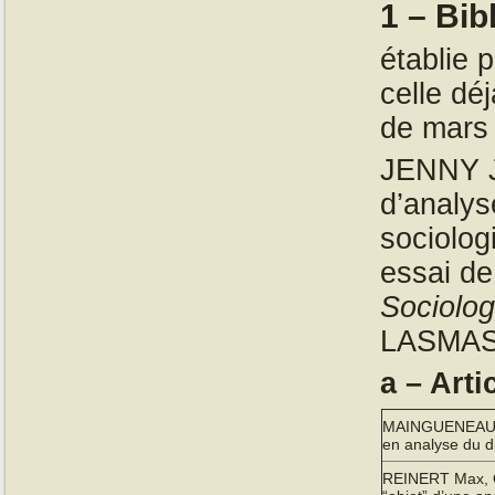
1 – Bib
établie
celle déj
de mars 
JENNY J
d’analys
sociolog
essai de
Sociolog
LASMAS
a – Arti
MAINGUENEAU D
en analyse du d
REINERT Max, Qu