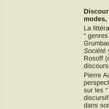
Discour
modes, 
La litté
“ genres
Grumbac
Société
y
Rosoff (
discours
Pierre A
perspect
sur les 
discursif
dans son