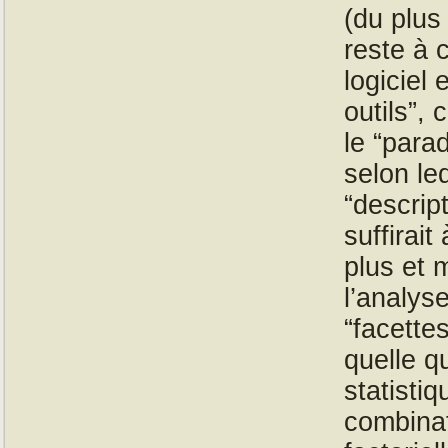
(du plus
reste à 
logiciel 
outils”, 
le “para
selon le
“descript
suffirait
plus et 
l’analys
“facette
quelle q
statisti
combinat