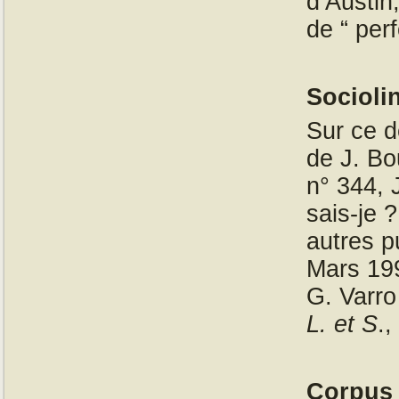
d’Austin
de “ perf
Socioli
Sur ce d
de J. Bo
n° 344, 
sais-je 
autres p
Mars 199
G. Varr
L. et S
.,
Corpus 