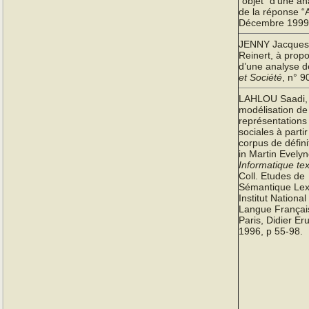
“objet” d’une an
de la réponse “
Décembre 1999,
JENNY Jacques,
Reinert, à propo
d’une analyse de
et Société
, n° 
LAHLOU Saadi,
modélisation de
représentations
sociales à partir
corpus de défini
in Martin Evelyn
Informatique tex
Coll. Etudes de
Sémantique Lexi
Institut National
Langue Françai
Paris, Didier Eru
1996, p 55-98.