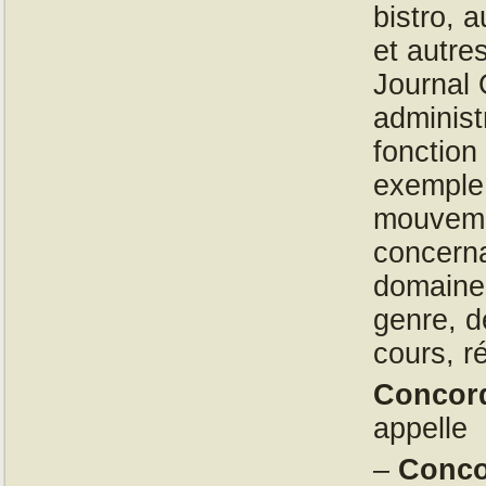
bistro, 
et autre
Journal O
administ
fonction
exemple 
mouvemen
concerna
domaine 
genre, d
cours, 
Concor
appelle
–
Conc