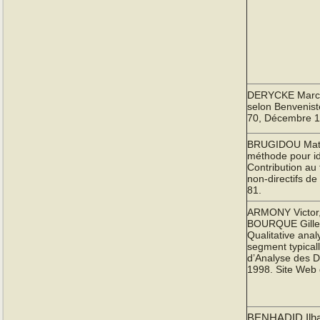
DERYCKE Marc, 
selon Benvenis
70, Décembre 1
BRUGIDOU Mathi
méthode pour ide
Contribution au 
non-directifs d
81.
ARMONY Victor
BOURQUE Gilles,
Qualitative analy
segment typical
d’Analyse des D
1998. Site Web
BENHADID Ilh