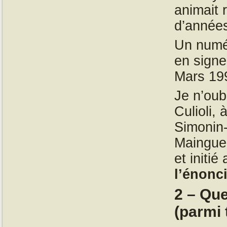
animait 
d’année
Un numé
en signe
Mars 19
Je n’oub
Culioli,
Simonin-
Mainguen
et initi
l’énonc
2 –
Que
(parmi 