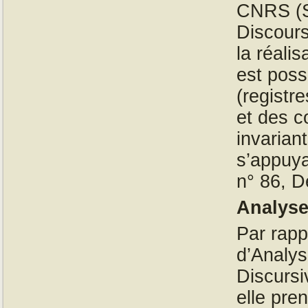
CNRS (S
Discours
la réalis
est poss
(registr
et des c
invarian
s’appuyan
n° 86, 
Analyse
Par rapp
d’Analys
Discurs
elle pre