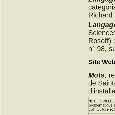
catégori
Richard 
Langage
Sciences
Rosoff) 
n° 98, s
Site Web
Mots
, r
de Saint
d’install
de BONVILLE Je
problématique au
coll. Culture e