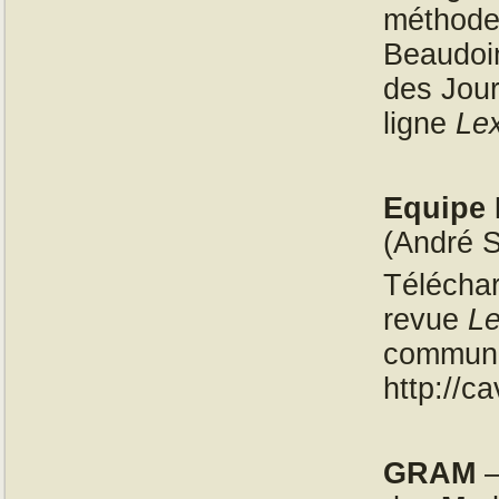
méthodes
Beaudoin
des Jou
ligne
Lex
Equipe 
(André S
Téléchar
revue
Le
communi
http://ca
GRAM