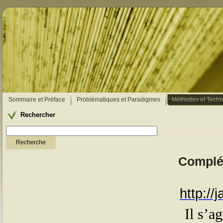
Sommaire et Préface
Problématiques et Paradigmes
Méthodes et Techn
Rechercher
Logici
2002
Complém
http:/
Il s’a