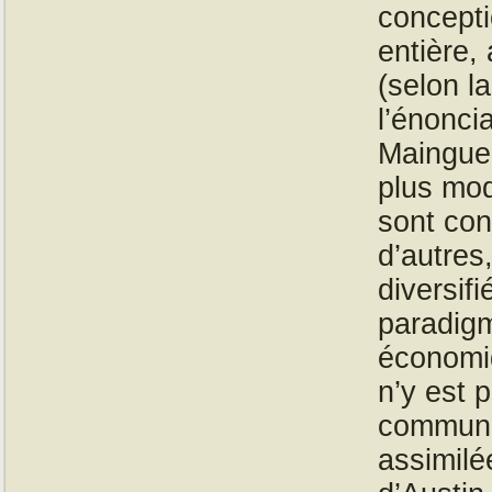
concepti
entière,
(selon la
l’énonci
Mainguen
plus mod
sont con
d’autres
diversif
paradigm
économiq
n’y est p
communic
assimilé