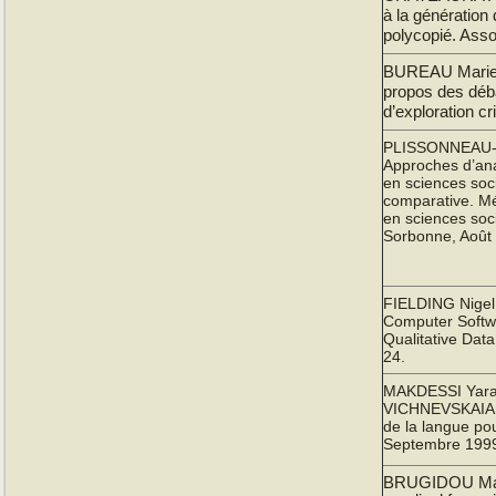
à la génération
polycopié. Asso
BUREAU Marie-C
propos des déba
d’exploration cr
PLISSONNEAU-
Approches d’an
en sciences soci
comparative. M
en sciences soci
Sorbonne, Août 
FIELDING Nigel 
Computer Softwar
Qualitative Dat
24.
MAKDESSI Yar
VICHNEVSKAIA T
de la langue pou
Septembre 199
BRUGIDOU Math