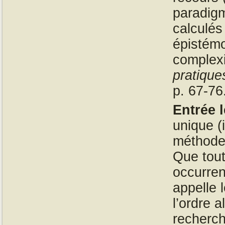
paradig
calculés
épistémo
complexi
pratique
p. 67-76
Entrée l
unique (i
méthode 
Que tout
occurren
appelle 
l’ordre 
recherch