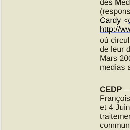
des
M
ed
(respons
Cardy <
http://w
où circu
de leur 
Mars 200
medias a
CEDP
François
et 4 Jui
traiteme
communic