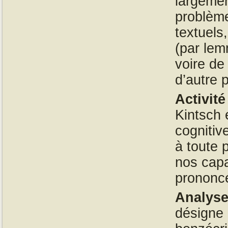
largemen
problème
textuels
(par lem
voire de 
d’autre p
Activit
Kintsch 
cognitiv
à toute 
nos capa
prononcé
Analys
désigne 