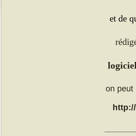
et de 
rédig
logicie
on peut 
http:
______